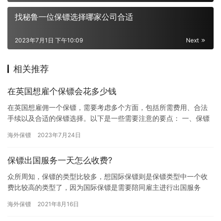
找秘鲁一位保镖选择哪家公司合适
2023年7月1日 下午10:09
Next
相关推荐
在英国想雇个保镖会花多少钱
在英国想雇佣一个保镖，需要考虑多个方面，包括所需费用、合法
手续以及合适的保镖选择。以下是一些需要注意的要点： 一、保镖
费用： 保镖的费用在英国各地会有所不同，一般而言，保镖的日薪
海外保镖
2023年7月24日
通…
保镖出国服务一天怎么收费?
众所周知，保镖的类型比较多，想国际保镖则是保镖类型中一个收
费比较高的类型了，因为国际保镖是需要陪同雇主进行出国服务
的，还要会多国语言，对那些到国外工作的朋友来讲，他们遇到危
海外保镖
2021年8月16日
险的几率…