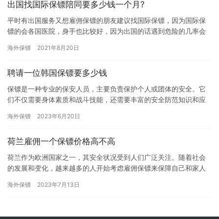
出国找国际保镖陪同要多少钱一个月?
平时有出国服务又想雇佣保镖的朋友建议找国际保镖，因为国际保
镖的会各国医院，身手也比较好，因为出国的话遇到危险的几率会
更高，所以雇佣国际保镖相对来讲会更安全些，那出国找国际保镖
海外保镖
2021年8月20日
陪同要…
聘请一位韩国保镖要多少钱
保镖是一种专业的保安人员，主要负责保护个人或团体的安全。它
们不仅需要身体素质和战斗技能，还需要丰富的安全防范知识和应
急处理能力。所以，雇佣保镖需要一定的成本投入。本文将从多个
海外保镖
2023年6月20日
角度分…
荷兰雇佣一个保镖价格高不高
荷兰作为欧洲国家之一，其安全状况受到人们广泛关注。随着社会
的发展和变化，越来越多的人开始考虑雇佣保镖来保障自己和家人
的安全。然而，雇佣一个保镖是否需要支付高昂的价格，成为许多
海外保镖
2023年7月13日
人的关…