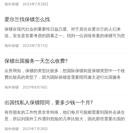
冰岛作为一个美丽而宝贵的旅游目的地，吸引了许多游客慕名而
海外保镖
2023年7月26日
来。然而…
爱尔兰找保镖怎么找
保镖在现代社会的重要性日益凸显。对于居住在爱尔兰的人们来
说，安全是首要考虑的因素之一。找到一位训练有素的保镖可为您
提供安全保障，本文将介绍一些寻找保镖的技巧和策略。 首先，明
海外保镖
2023年7月11日
确您的…
保镖出国服务一天怎么收费?
众所周知，保镖的类型比较多，想国际保镖则是保镖类型中一个收
费比较高的类型了，因为国际保镖是需要陪同雇主进行出国服务
的，还要会多国语言，对那些到国外工作的朋友来讲，他们遇到危
海外保镖
2021年8月16日
险的几率…
出国找私人保镖陪同，要多少钱一个月?
有些朋友的工作性质非常特殊，他们每月可能都需要到国外去谈生
意，所以到国外工作遇到危险的几率比较大，因此那些需要出国的
朋友想了解下出国找私人保镖陪同，要多少钱一个月?我们一起来看
海外保镖
2021年7月26日
看吧…