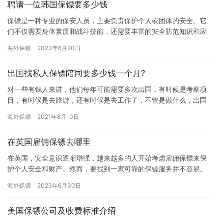
聘请一位韩国保镖要多少钱
保镖是一种专业的保安人员，主要负责保护个人或团体的安全。它
们不仅需要身体素质和战斗技能，还需要丰富的安全防范知识和应
急处理能力。所以，雇佣保镖需要一定的成本投入。本文将从多个
海外保镖
2023年6月20日
角度分…
出国找私人保镖陪同要多少钱一个月?
对一些有钱人来讲，他们每年可能需要多次出国，有时候是考察项
目，有时候是去旅游，还有时候是去工作了，不管是做什么，出国
他们都喜欢带保镖，那出国找私人保镖陪同要多少钱一个月? 对于很
海外保镖
2021年8月10日
多…
在英国雇佣保镖去哪里
在英国，安全意识逐渐增强，越来越多的人开始考虑雇佣保镖来保
护个人安全和财产。然而，要找到一家可靠的保镖服务并不容易。
下面将介绍几个途径，帮助您找到合适的保安服务。 首先，可以通
海外保镖
2023年6月30日
过互…
美国保镖公司及收费标准介绍