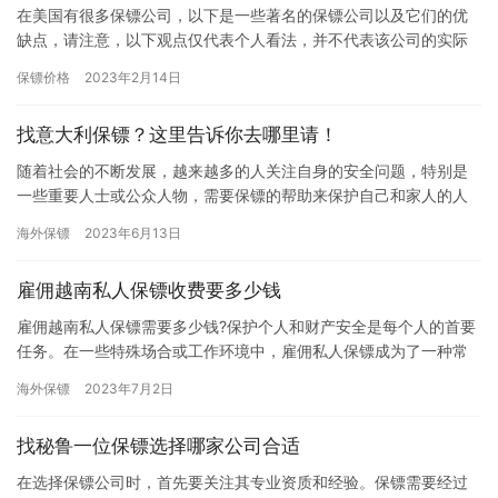
在美国有很多保镖公司，以下是一些著名的保镖公司以及它们的优
缺点，请注意，以下观点仅代表个人看法，并不代表该公司的实际
情况。在决定使用任何保镖公司的服务之前，建议您详细了解公司
保镖价格
2023年2月14日
的背景…
找意大利保镖？这里告诉你去哪里请！
随着社会的不断发展，越来越多的人关注自身的安全问题，特别是
一些重要人士或公众人物，需要保镖的帮助来保护自己和家人的人
身安全。如果您需要请意大利保镖，要怎样选择保镖服务机构或保
海外保镖
2023年6月13日
安公司…
雇佣越南私人保镖收费要多少钱
雇佣越南私人保镖需要多少钱?保护个人和财产安全是每个人的首要
任务。在一些特殊场合或工作环境中，雇佣私人保镖成为了一种常
见的选择。然而，关于雇佣越南私人保镖所需的费用，一直是人们
海外保镖
2023年7月2日
关心…
找秘鲁一位保镖选择哪家公司合适
在选择保镖公司时，首先要关注其专业资质和经验。保镖需要经过