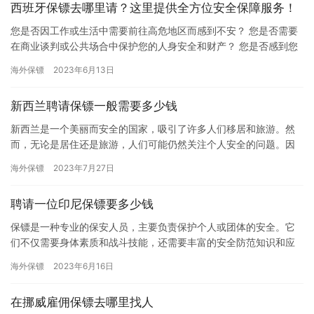
西班牙保镖去哪里请？这里提供全方位安全保障服务！
您是否因工作或生活中需要前往高危地区而感到不安？ 您是否需要
在商业谈判或公共场合中保护您的人身安全和财产？ 您是否感到您
或您的家人处于潜在的安全威胁之下？ 如果您的答案是&#822…
海外保镖
2023年6月13日
新西兰聘请保镖一般需要多少钱
新西兰是一个美丽而安全的国家，吸引了许多人们移居和旅游。然
而，无论是居住还是旅游，人们可能仍然关注个人安全的问题。因
此，聘请一名保镖成为了一些人的选择。 那么，聘请一名保镖在新
海外保镖
2023年7月27日
西兰…
聘请一位印尼保镖要多少钱
保镖是一种专业的保安人员，主要负责保护个人或团体的安全。它
们不仅需要身体素质和战斗技能，还需要丰富的安全防范知识和应
急处理能力。所以，雇佣印尼保镖需要一定的成本投入。本文将从
海外保镖
2023年6月16日
多个角…
在挪威雇佣保镖去哪里找人