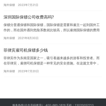
家，其私人保镖服务市场也逐渐兴起。本文将为您详细解析在韩国
海外保镖
2023年7月21日
请一个私…
深圳国际保镖公司收费高吗?
保镖分普通保镖和国际保镖，国际保镖是需要和雇主一起到国外工
作的，而在国外遇到危险系数就比较高，所以雇佣国际保镖的费用
就比较高，那些想雇佣国际保镖的朋友想提前了解下保镖价格，那
海外保镖
2021年8月30日
深圳国…
菲律宾雇司机保镖多少钱
菲律宾作为东南亚国家之一，吸引着越来越多的游客和投资者。而
在菲律宾，雇佣司机保镖是一种常见的安全措施。在这篇文章中，
我们将为您介绍菲律宾雇佣司机保镖的费用及相关信息。 首先，菲
海外保镖
2023年7月20日
律宾…
服务热线(点击号码拨号)：
400-660-1826
手机：
13020052213