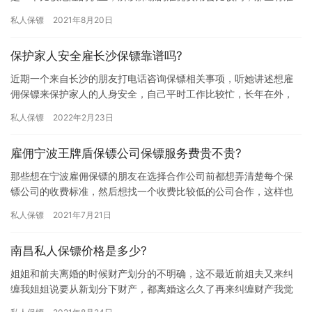
佣保镖需求的朋友都想提前了解下保镖价格，担心自己雇佣不起，
私人保镖
2021年8月20日
那绍…
保护家人安全雇长沙保镖靠谱吗?
近期一个来自长沙的朋友打电话咨询保镖相关事项，听她讲述想雇
佣保镖来保护家人的人身安全，自己平时工作比较忙，长年在外，
对父母的关心和照顾都不够，为了服务的安全着想她想雇佣保镖来
私人保镖
2022年2月23日
保护他…
雇佣宁波王牌盾保镖公司保镖服务费贵不贵?
那些想在宁波雇佣保镖的朋友在选择合作公司前都想弄清楚每个保
镖公司的收费标准，然后想找一个收费比较低的公司合作，这样也
能减少投入成本，那雇佣宁波王牌盾保镖公司保镖服务费贵不贵? 许
私人保镖
2021年7月21日
多…
南昌私人保镖价格是多少?
姐姐和前夫离婚的时候财产划分的不明确，这不最近前姐夫又来纠
缠我姐姐说要从新划分下财产，都离婚这么久了再来纠缠财产我觉
得没必要，那南昌私人保镖价格是多少?下面我们一起来详细的了解