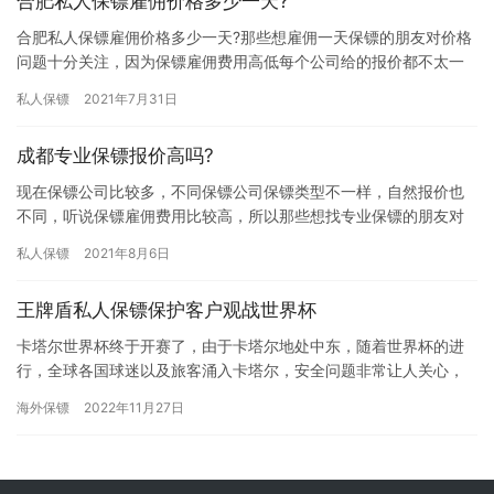
合肥私人保镖雇佣价格多少一天?
合肥私人保镖雇佣价格多少一天?那些想雇佣一天保镖的朋友对价格
问题十分关注，因为保镖雇佣费用高低每个公司给的报价都不太一
样，有高有低，有些公司给的报价高，有些则给的报价低，究竟合
私人保镖
2021年7月31日
肥私…
成都专业保镖报价高吗?
现在保镖公司比较多，不同保镖公司保镖类型不一样，自然报价也
不同，听说保镖雇佣费用比较高，所以那些想找专业保镖的朋友对
“成都专业保镖报价高吗?”问题比较关注，究竟成都专业保镖报价高
私人保镖
2021年8月6日
吗…
王牌盾私人保镖保护客户观战世界杯
卡塔尔世界杯终于开赛了，由于卡塔尔地处中东，随着世界杯的进
行，全球各国球迷以及旅客涌入卡塔尔，安全问题非常让人关心，
正是在这种强烈的安全需求下，明先生选择了北京王牌盾保镖公
海外保镖
2022年11月27日
司。 明…