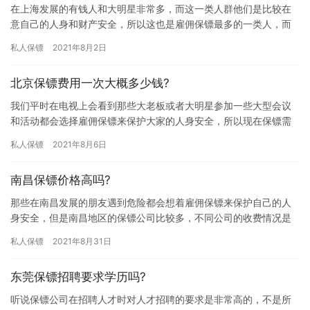
在上海发展的有钱人和大明星非常多，而这一类人群他们是比较在
意自己的人身和财产安全，所以这也是雇佣保镖最多的一类人，而
对那些想雇佣保镖的朋友来讲，他们关心的无非是价格，那上海王
私人保镖
2021年8月2日
牌盾保…
北京保镖费用一次大概多少钱?
我们平时在电视上会看到那些大老板或者大明星参加一些大型会议
和活动都会选择雇佣保镖来保护大家的人身安全，所以现在保镖需
求量是非常大的，大家在雇佣保镖前都想先了解下雇佣费用问题，
私人保镖
2021年8月6日
那北京…
南昌保镖价格高吗?
那些在南昌发展的朋友遇到危险都会想着雇佣保镖来保护自己的人
身安全，但是南昌地区的保镖公司比较多，不同公司的收费情况是
不一样的，有的收费高有的收费低，这让雇主在选择时候比较迷
私人保镖
2021年8月31日
茫，所以…
东莞保镖招聘要求学历吗?
听说保镖公司在招聘人才时对人才招聘的要求是非常高的，不是所