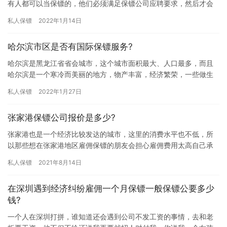
有人都可以当保镖的，他们必须满足保镖公司应聘要求，然后才会
被录用，一些想当保镖的朋友想问问保镖公司招聘条件，那东莞保
私人保镖
2022年1月14日
镖招聘…
哈尔滨市区是否有国际保镖服务?
哈尔滨是黑龙江省省会城市，这个城市面积最大、人口最多，而且
哈尔滨是一个寒冷而美丽的地方，物产丰富，经济繁荣，一些做生
意的开始涉足海外业务，但很多朋友由于很少出国，缺乏经验，怕
私人保镖
2022年1月27日
自己到…
张家港保镖公司报价是多少?
张家港也是一个经济比较发达的城市，这里的消费水平也不低，所
以那些想在张家港地区雇佣保镖的朋友会担心雇佣费用太高自己承
担不起，所以想了解下报价问题，究竟张家港保镖公司报价是多少?
私人保镖
2021年8月14日
张…
在深圳遇到经济纠纷雇佣一个月保镖一般保镖公要多少
钱?
一个人在深圳打拼，谁知道还会遇到公司不发工资的事情，去和老