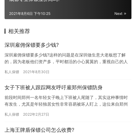
2021年8月6日 下午10:25
Next
相关推荐
深圳雇佣保镖要多少钱?
深圳雇佣保镖要多少钱?这样的问题是在深圳做生意大老板想了解
的，因为老板他们资产多，平时都活的小心翼翼的，重视自己的人
身和财产安全，所以他们多数都想雇佣保镖来保护自己，那深圳雇
私人保镖
2021年8月30日
佣保镖…
女子下班被人跟踪网友呼吁雇郑州保镖防身
前段时间郑州一名年轻女子晚上下班被人尾随了，其实这种事情时
有发生，尤其是年轻独居女性非常容易被坏人盯上，这位来自郑州
的女性被男子尾随后便选择雇佣专业保镖来保护自己，有了保镖在
私人保镖
2022年2月27日
身边更…
上海王牌盾保镖公司怎么收费?