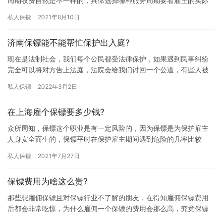
周期收费自然是不一样的，具体选择哪种服务周期要看雇主的实际
需求了，那上海王牌盾保镖服务费多少钱一个小时?下面我们一起了
私人保镖
2021年8月10日
解下…
济南保镖能不能帮忙保护出入庭?
现在是法制社会，我们每个公民都受法律保护，如果遇到民事纠纷
完全可以将对方告上法庭，法院会给我们讨回一个公道，有些人被
告会心怀恨意，对对方做出过激行为，为了更好的保护大家，那济
私人保镖
2022年3月2日
南保镖…
在上海雇个保镖要多少钱?
众所周知，保镖这个职业是有一定风险的，因为保镖是为保护雇主
人身安全而生的，保镖平时在保护雇主期间遇到危险的几率比较
大，所以雇佣保镖的费用自然不低，那在上海雇个保镖要多少钱? 如
私人保镖
2021年7月27日
上海…
保镖费用为啥这么贵?
那些想雇佣保镖且对保镖行业不了解的朋友，在得知雇佣保镖费用
后都会非常吃惊，为什么雇佣一个保镖的费用会那么高，究竟保镖
费用为啥这么贵?下面我们一起来详细的了解下吧。 事实上，不仅政