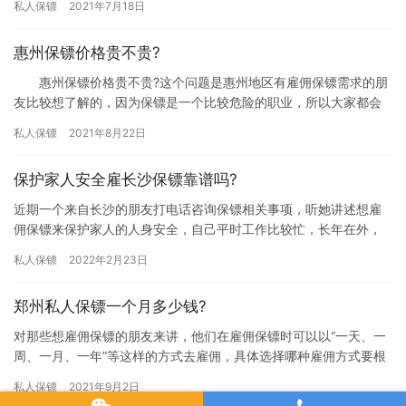
私人保镖
2021年7月18日
界…
惠州保镖价格贵不贵?
惠州保镖价格贵不贵?这个问题是惠州地区有雇佣保镖需求的朋
友比较想了解的，因为保镖是一个比较危险的职业，所以大家都会
认为雇佣保镖费用特别高，害怕自己花不起这钱，究竟惠州保镖价
私人保镖
2021年8月22日
格贵…
保护家人安全雇长沙保镖靠谱吗?
近期一个来自长沙的朋友打电话咨询保镖相关事项，听她讲述想雇
佣保镖来保护家人的人身安全，自己平时工作比较忙，长年在外，
对父母的关心和照顾都不够，为了服务的安全着想她想雇佣保镖来
私人保镖
2022年2月23日
保护他…
郑州私人保镖一个月多少钱?
对那些想雇佣保镖的朋友来讲，他们在雇佣保镖时可以以“一天、一
周、一月、一年”等这样的方式去雇佣，具体选择哪种雇佣方式要根
据雇主的实际需求来定了，究竟郑州私人保镖一个月多少钱?下面
私人保镖
2021年9月2日
我…