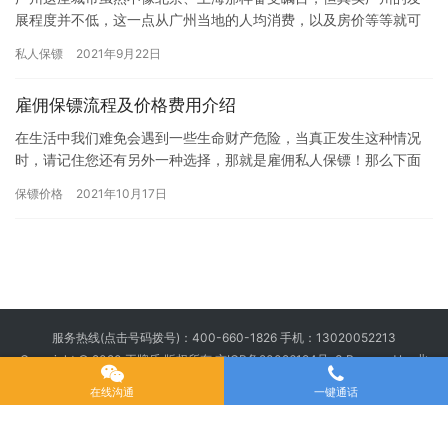
展程度并不低，这一点从广州当地的人均消费，以及房价等等就可
以看得出来。所以，广州保镖价格和北京、上海的保镖价格基本上
私人保镖
2021年9月22日
相差不…
雇佣保镖流程及价格费用介绍
在生活中我们难免会遇到一些生命财产危险，当真正发生这种情况
时，请记住您还有另外一种选择，那就是雇佣私人保镖！那么下面
小编就跟大家分享一下国内如何雇佣保镖以及雇佣的流程以及费用
保镖价格
2021年10月17日
1….
服务热线(点击号码拨号)：
400-660-1826
手机：
13020052213
Copyright © 2020 王牌盾 版权所有
京ICP备20026194号-3
Powered by 北
京王牌盾安全顾问集团有限公司
在线沟通
一键通话