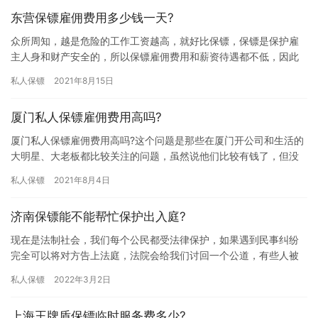
东营保镖雇佣费用多少钱一天?
众所周知，越是危险的工作工资越高，就好比保镖，保镖是保护雇
主人身和财产安全的，所以保镖雇佣费用和薪资待遇都不低，因此
一系想雇佣保镖的朋友会提前了解下雇佣费用，究竟东营保镖雇佣
私人保镖
2021年8月15日
费用多…
厦门私人保镖雇佣费用高吗?
厦门私人保镖雇佣费用高吗?这个问题是那些在厦门开公司和生活的
大明星、大老板都比较关注的问题，虽然说他们比较有钱了，但没
有任何一个人愿意花冤枉钱，他们也想找性价比高的公司合作，那
私人保镖
2021年8月4日
厦门…
济南保镖能不能帮忙保护出入庭?
现在是法制社会，我们每个公民都受法律保护，如果遇到民事纠纷
完全可以将对方告上法庭，法院会给我们讨回一个公道，有些人被
告会心怀恨意，对对方做出过激行为，为了更好的保护大家，那济
私人保镖
2022年3月2日
南保镖…
上海王牌盾保镖临时服务费多少?