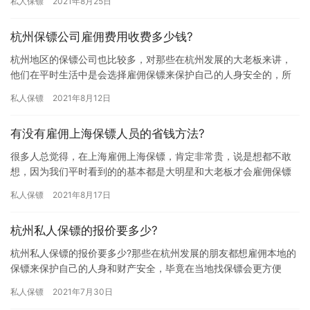
私人保镖
2021年8月25日
的没…
杭州保镖公司雇佣费用收费多少钱?
杭州地区的保镖公司也比较多，对那些在杭州发展的大老板来讲，
他们在平时生活中是会选择雇佣保镖来保护自己的人身安全的，所
以在雇佣保镖前想弄清楚雇佣费用问题，究竟杭州保镖公司雇佣费
私人保镖
2021年8月12日
用收费…
有没有雇佣上海保镖人员的省钱方法?
很多人总觉得，在上海雇佣上海保镖，肯定非常贵，说是想都不敢
想，因为我们平时看到的的基本都是大明星和大老板才会雇佣保镖
时刻保护自己人身安全。那么，有没有雇佣上海保镖人员的省钱方
私人保镖
2021年8月17日
法? …
杭州私人保镖的报价要多少?
杭州私人保镖的报价要多少?那些在杭州发展的朋友都想雇佣本地的
保镖来保护自己的人身和财产安全，毕竟在当地找保镖会更方便
些，但是他们又担心杭州当地私人保镖雇佣费用太高，究竟杭州私
私人保镖
2021年7月30日
人保镖…