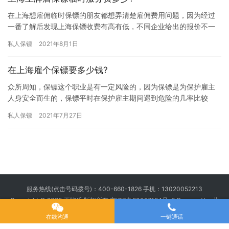
在上海想雇佣临时保镖的朋友都想弄清楚雇佣费用问题，因为经过
一番了解后发现上海保镖收费有高有低，不同企业给出的报价不一
样，这让大家在选择保镖公司时比较苦恼，究竟上海王牌盾保镖临
私人保镖
2021年8月1日
时服务…
在上海雇个保镖要多少钱?
众所周知，保镖这个职业是有一定风险的，因为保镖是为保护雇主
人身安全而生的，保镖平时在保护雇主期间遇到危险的几率比较
大，所以雇佣保镖的费用自然不低，那在上海雇个保镖要多少钱? 如
私人保镖
2021年7月27日
上海…
服务热线(点击号码拨号)：
400-660-1826
手机：
13020052213
Copyright © 2020 王牌盾 版权所有
京ICP备20026194号-3
Powered by 北
京王牌盾安全顾问集团有限公司
在线沟通
一键通话