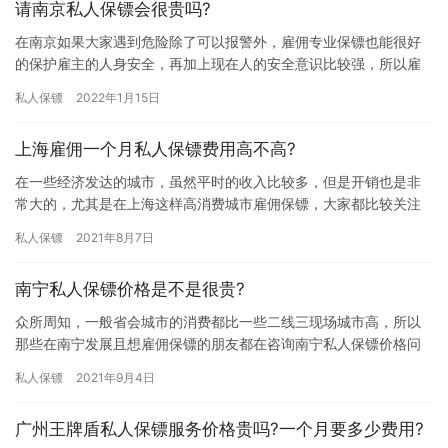
请南京私人保镖会很贵吗?
在南京如果大家遇到危险除了可以报警外，雇佣专业保镖也能很好
的保护雇主的人身安全，再加上现在人的安全意识比较强，所以雇
佣私人保镖的是越来越高，而私人保镖又是比较危险的职业，那请
私人保镖
2022年1月15日
南京私…
上海雇佣一个月私人保镖费用高不高?
在一些经济发达的城市，虽然平时的收入比较多，但是开销也是非
常大的，尤其是在上海这样高消费城市雇佣保镖，大家都比较关注
雇佣保镖收费问题，那上海雇佣一个月私人保镖费用高不高?下面我
私人保镖
2021年8月7日
们一…
南宁私人保镖价格是不是很贵?
众所周知，一般省会城市的消费都比一些二线三现场城市高，所以
那些在南宁发展且想雇佣保镖的朋友都在咨询南宁私人保镖价格问
题，他们都想在雇佣保镖前弄清楚私人保镖雇佣费用，究竟南宁私
私人保镖
2021年9月4日
人保镖…
广州王牌盾私人保镖服务价格贵吗?一个月要多少费用?