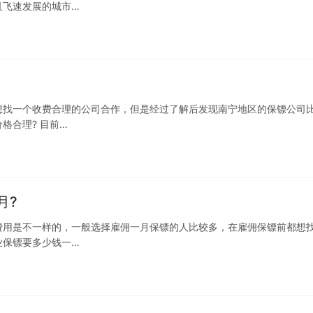
且飞速发展的城市…
想找一个收费合理的公司合作，但是经过了解后发现南宁地区的保镖公司
格合理? 目前…
月?
费用是不一样的，一般选择雇佣一月保镖的人比较多，在雇佣保镖前都想
业保镖要多少钱一…