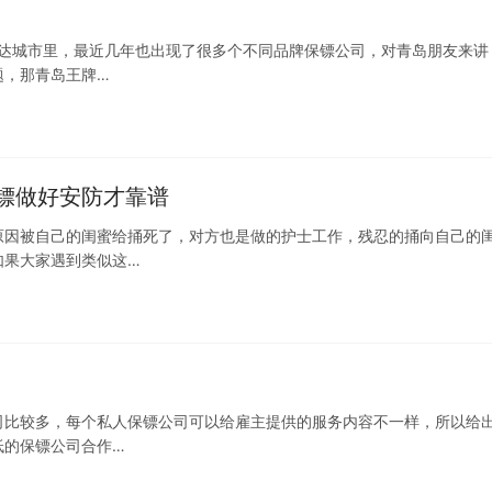
发达城市里，最近几年也出现了很多个不同品牌保镖公司，对青岛朋友来讲
题，那青岛王牌…
镖做好安防才靠谱
原因被自己的闺蜜给捅死了，对方也是做的护士工作，残忍的捅向自己的
如果大家遇到类似这…
司比较多，每个私人保镖公司可以给雇主提供的服务内容不一样，所以给
低的保镖公司合作…