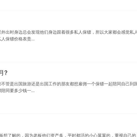
星外出时身边总会发现他们身边跟着很多私人保镖，所以大家都会感觉私
私人保镖价格表贵…
月?
些不管是出国旅游还是出国工作的朋友都想雇佣一个保镖一起陪同自己到
镖陪同要多少钱一…
老板想了解的，因为老板他们资产多，平时都活的小心翼翼的，重视自己的