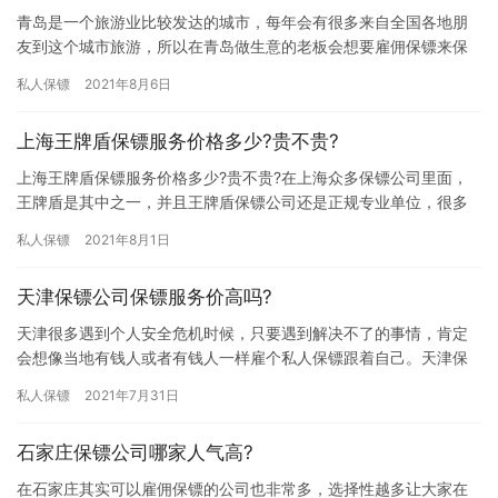
青岛是一个旅游业比较发达的城市，每年会有很多来自全国各地朋
友到这个城市旅游，所以在青岛做生意的老板会想要雇佣保镖来保
护自己的人身安全，那青岛私人保镖服务价格要多少一天? 许多人可
私人保镖
2021年8月6日
能…
上海王牌盾保镖服务价格多少?贵不贵?
上海王牌盾保镖服务价格多少?贵不贵?在上海众多保镖公司里面，
王牌盾是其中之一，并且王牌盾保镖公司还是正规专业单位，很多
有钱人愿意和这样达到公司合作，那上海王牌盾保镖服务价格多少?
私人保镖
2021年8月1日
贵…
天津保镖公司保镖服务价高吗?
天津很多遇到个人安全危机时候，只要遇到解决不了的事情，肯定
会想像当地有钱人或者有钱人一样雇个私人保镖跟着自己。天津保
镖公司保镖的雇佣价格高吗?如果是普通人，能请这些人做个人安全
私人保镖
2021年7月31日
顾问…
石家庄保镖公司哪家人气高?
在石家庄其实可以雇佣保镖的公司也非常多，选择性越多让大家在