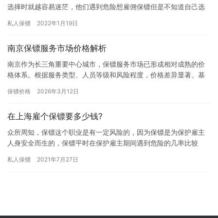
选择时就越容易迷茫，他们遇到危险想雇佣保镖但是不知道自己选
择那个保镖公司合适，所以经常会问“石家庄保镖公司哪家人气高?”
私人保镖
2022年1月19日
一…
南京保镖服务市场价格解析
南京作为长三角重要中心城市，保镖服务市场已形成相对成熟的价
格体系。根据服务类型、人员等级和风险程度，价格差异显著。基
础服务价格区间普通商务随护日薪通常在1500-3000元，这类服…
保镖价格
2026年3月12日
在上海雇个保镖要多少钱?
众所周知，保镖这个职业是有一定风险的，因为保镖是为保护雇主
人身安全而生的，保镖平时在保护雇主期间遇到危险的几率比较
大，所以雇佣保镖的费用自然不低，那在上海雇个保镖要多少钱? 如
私人保镖
2021年7月27日
上海…