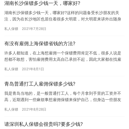
湖南长沙保镖多少钱一天，哪家好?
湖南长沙保镖多少钱一天，哪家好?这样的问题备受长沙朋友的关
注，因为在长沙地区也居住着很多大明星，对大明星来讲外出随身
携带保镖比较安全，那湖南长沙保镖多少钱一天，哪家好?一起了解
私人保镖
2021年7月28日
下吧…
有没有雇佣上海保镖省钱的方法?
许多人都知道，在上海想雇佣一个保镖费用肯定不低，很多人说是
想都不敢想，害怕雇佣费用太高自己承担不起，因此大家都在找雇
佣保镖比较省钱的方法，不想花那么多钱雇佣保镖，那有没有雇佣
私人保镖
2021年8月1日
上海保…
青岛普通打工人雇佣保镖多少钱?
我是青岛当地的，是一般普通打工人，每个月拿到手里的工资并不
高，近期遇到一些麻烦事想雇佣保镖来保护自己，但身边一些朋友
说我的经济收入是雇佣不起保镖的，所以想问问青岛普通打工人雇
私人保镖
2021年8月28日
佣保镖…
请深圳私人保镖会很贵吗?要多少钱?