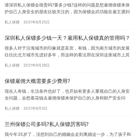
请深圳私人保镖会很贵吗?要多少钱?这样的问题是想雇佣保镖来保
护自己人身安全的朋友比较关注的，因为保镖会武功能在雇主遇到
危险时保护他们的安全，所以保镖的工作危险系数比较高，因此大
私人保镖
2021年8月25日
家在…
深圳私人保镖多少钱一天？雇用私人保镖真的管用吗？
很多人对于沿海城市的印象就是富庶，有钱，因为南方城市的发展
往往比北方城市先进好多年，而这样的看法用在深圳这座城市上其
实一点都不为过。深圳从早年间一个小小的渔村发展成为如今这样
私人保镖
2021年9月28日
的国际…
保镖雇佣大概需要多少费用?
现在人有钱，生活条件也好了，也开始有更多人重视自己的人身安
全问题，会想着花钱去雇佣保镖来保护自己的人身和财产安全问
题，那保镖雇佣大概需要多少费用?下面我们一起来详细了解下吧。
私人保镖
2021年8月5日
当然…
兰州保镖公司多吗?私人保镖厉害吗?
我今年35岁了，没想到自己的婚姻会走到离婚这一步，为了孩子和