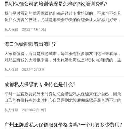
昆明保镖公司的培训情况是怎样的?收培训费吗?
我们平时看到的优秀保镖他们都是经过专业培训的，不然也不会具
备那么厉害的技能，尤其是那些会功夫的保镖会让大家感到好奇，
他们这样的功夫是怎么练出来的，其实保镖功夫是经过专业训练
私人保镖
2022年1月10日
的，那昆…
海口保镖能跟着出海吗?
大家都值得，海口是旅游城市，每年会有很多朋友到这里来看海，
对那些有钱的大老板来讲，外出旅游出海也是特别小心谨慎的，生
怕在海上遇到危险，所以会选择雇佣保镖陪同一起出海，那么，海
私人保镖
2022年2月3日
口保镖…
成都私人保镖的专业特色是什么?
平时一些官政要员外出时身边总会带些私人保镖来保护自己，因为
自己的身份特殊外出时担心自己遇到危险雇佣保镖是最合适不过的
了，但是现在成都可以雇佣保镖的公司比较多，大家不知道如何选
私人保镖
2022年2月18日
择，想…
广州王牌盾私人保镖服务价格贵吗?一个月要多少费用?