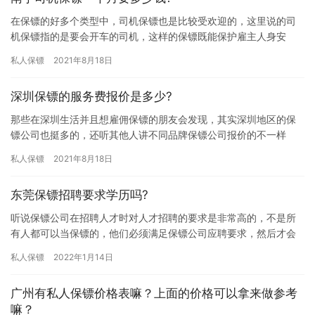
在保镖的好多个类型中，司机保镖也是比较受欢迎的，这里说的司
机保镖指的是要会开车的司机，这样的保镖既能保护雇主人身安
全，也可以给雇主当司机，开车陪他们外出，所以司机保镖算是两
私人保镖
2021年8月18日
份职业，…
深圳保镖的服务费报价是多少?
那些在深圳生活并且想雇佣保镖的朋友会发现，其实深圳地区的保
镖公司也挺多的，还听其他人讲不同品牌保镖公司报价的不一样
的，有高有低，究竟深圳保镖的服务费报价是多少?下面我们一起来
私人保镖
2021年8月18日
详细的…
东莞保镖招聘要求学历吗?
听说保镖公司在招聘人才时对人才招聘的要求是非常高的，不是所
有人都可以当保镖的，他们必须满足保镖公司应聘要求，然后才会
被录用，一些想当保镖的朋友想问问保镖公司招聘条件，那东莞保
私人保镖
2022年1月14日
镖招聘…
广州有私人保镖价格表嘛？上面的价格可以拿来做参考
嘛？