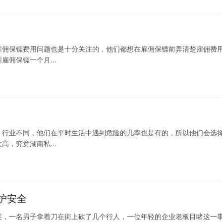
雇佣保镖费用问题也是十分关注的，他们都想在雇佣保镖前弄清楚雇佣费
圳雇佣保镖一个月…
，行业不同，他们在平时生活中遇到危险的几率也是有的，所以他们会选
太高，究竟湖南私…
护安全
案，一名男子拿着刀在街上砍了几个行人，一位年轻的企业老板目睹这一