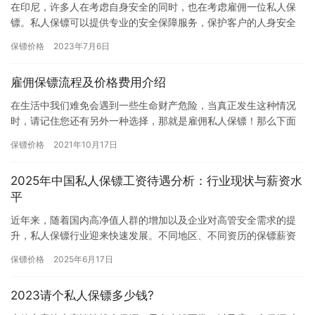
在印尼，许多人在考虑自身安全的同时，也在考虑雇佣一位私人保
镖。私人保镖可以提供专业的安全保障服务，保护客户的人身安全
和财产安全。然而，雇佣私人保镖的费用是一个重要的考虑因素。
保镖价格
2023年7月6日
下面将…
雇佣保镖流程及价格费用介绍
在生活中我们难免会遇到一些生命财产危险，当真正发生这种情况
时，请记住您还有另外一种选择，那就是雇佣私人保镖！那么下面
小编就跟大家分享一下国内如何雇佣保镖以及雇佣的流程以及费用
保镖价格
2021年10月17日
1….
2025年中国私人保镖工资待遇分析：行业现状与薪资水
平
近年来，随着国内高净值人群的增加以及企业对高管安全需求的提
升，私人保镖行业迎来快速发展。不同地区、不同资历的保镖薪资
差异较大，本文基于行业调研数据，分析2025年中国私人保镖的工
保镖价格
2025年6月17日
资…
2023请个私人保镖多少钱?