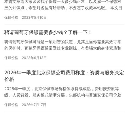
本篇文章给大家谈谈找个保镖一天多少钱正常，以及雇一个保镖对
应的知识点，希望对各位有所帮助，不要忘了收藏本站喔。 本文目
录一览： 1、私人保镖一天费用要多少呢？ 2、请临时保镖多少钱…
保镖价格
2023年5月10日
聘请葡萄牙保镖需要多少钱？了解一下！
聘请葡萄牙保镖可能是一项明智的决定，尤其是当你需要高效可靠
的保护时。葡萄牙保镖通常受过专业训练，有着强大的身体素质和
精神素质，能够在紧急情况下快速做出决策和行动。但是，你可能
保镖价格
2023年6月13日
会好奇…
2026年一季度北京保镖公司费用梯度：资质与服务决定
价格
2026年一季度，北京保镖市场价格体系持续成熟，费用按资质等
级、人员背景、服务模式清晰分层，头部机构与普通安保公司价差
显著，长期合作性价比更高。一、高端标杆层：国际认证+特种退役
保镖价格
2026年7月17日
团…