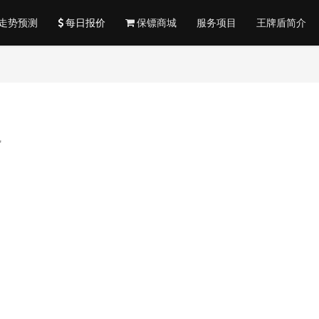
走势预测
每日报价
保镖商城
服务项目
王牌盾简介
势