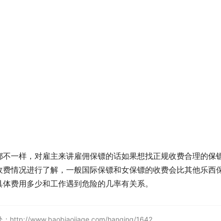
都不一样，对雇主来讲雇佣保镖的话如果想找正规收费合理的
保
收费情况进行了解，一般国际保镖和女保镖的收费会比其他乐西
具体费用多少和工作遇到危险的几率有关系。
ww.baobiaojiage.com/hanqing/1642