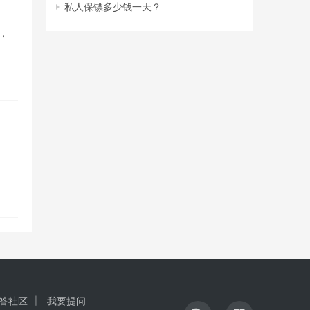
私人保镖多少钱一天？
天，
答社区
我要提问