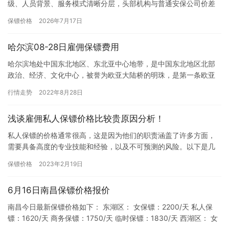
级、人员背景、服务模式清晰分层，头部机构与普通安保公司价差
显著，长期合作性价比更高。一、高端标杆层：国际认证+特种退役
保镖价格
2026年7月17日
团…
哈尔滨08-28日雇佣保镖费用
哈尔滨地处中国东北地区、东北亚中心地带，是中国东北地区北部
政治、经济、文化中心，被誉为欧亚大陆桥的明珠，是第一条欧亚
大陆桥和空中走廊的国际性综合交通枢纽，哈大齐工业走廊的起
行情走势
2022年8月28日
点，国家…
浅谈雇佣私人保镖价格比较贵原因分析！
私人保镖的价格通常很高，这是因为他们的职责涵盖了许多方面，
需要具备高度的专业技能和经验，以及不可预测的风险。以下是几
个导致私人保镖价格高昂的原因： 高度专业化的技能和经验：私人
保镖价格
2023年2月19日
保镖…
6月16日南昌保镖价格报价
南昌今日最新保镖价格如下： 东湖区： 女保镖：2200/天 私人保
镖：1620/天 商务保镖：1750/天 临时保镖：1830/天 西湖区： 女