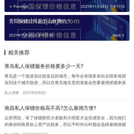
Previous
2021年11月30日 下午11:10
贵阳保镖公司是怎么收费的？
2021年11月30日 下午11:20
Next
相关推荐
青岛私人保镖服务价格要多少一天?
青岛是一个旅游业比较发达的城市，每年会有很多来自全国各地朋
友到这个城市旅游，所以在青岛做生意的老板会想要雇佣保镖来保
护自己的人身安全，那青岛私人保镖服务价格要多少一天? 许多人可
私人保镖
2021年8月6日
能…
南昌私人保镖价格高不高?怎么雇佣方便?
众所周知，有了保镖那些大老板和大明星才会倍感安全，因为他们
的身份特殊再加上资产比较多，所以平时外出时都会选择雇佣保镖
来保护自己，对那些想雇佣保镖的朋友来讲，他们关系的问题无非