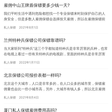
雇佣中山王牌盾保镖要多少钱一天?
我们平时生活中遇到危险都想找一个专业保镖来时刻保护自己的人
身安全，但是多数人雇佣保镖会选择按天雇佣，所以在雇佣保镖前
想了解下按天雇佣保镖费用是多少，那雇佣中山王牌盾保镖要多少
私人保镖
2021年8月1日
钱一天…
兰州特种兵保镖公司保镖靠谱吗?
当大家听到“特种兵”这三个字都知道特种兵是非常厉害的兵种，也常
在电视上看过一些有关特种兵的电视剧，里面的特种兵是非常厉害
的，有了特种兵在身边人身和财产能得到很好的保护，所以一些朋
私人保镖
2022年1月11日
友…
北京保镖公司报价表都一样吗?
北京这个大城市，人口是非常多的，在人口众多的城市里，保镖雇
佣量也会比一些小城市高，另外，大城市有钱人多，所以北京雇佣
保镖的人也会更多，因此北京出现了很多不同品牌的保镖公司，那
私人保镖
2021年8月4日
北京保…
厦门私人保镖雇佣费用高吗?