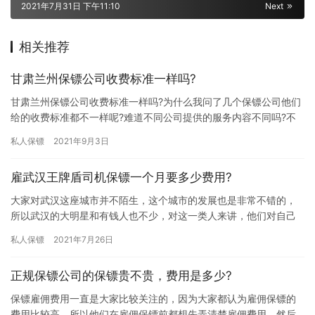
2021年7月31日 下午11:10
Next
相关推荐
甘肃兰州保镖公司收费标准一样吗?
甘肃兰州保镖公司收费标准一样吗?为什么我问了几个保镖公司他们
给的收费标准都不一样呢?难道不同公司提供的服务内容不同吗?不
然每个公司给的报价咋有高有低呢?谁知道麻烦给我说下。 对于很…
私人保镖
2021年9月3日
雇武汉王牌盾司机保镖一个月要多少费用?
大家对武汉这座城市并不陌生，这个城市的发展也是非常不错的，
所以武汉的大明星和有钱人也不少，对这一类人来讲，他们对自己
的人身和财产安全都非常看重，所以多半人会雇佣保镖来保护自
私人保镖
2021年7月26日
己，那雇…
正规保镖公司的保镖贵不贵，费用是多少?
保镖雇佣费用一直是大家比较关注的，因为大家都认为雇佣保镖的
费用比较高，所以他们在雇佣保镖前都想先弄清楚雇佣费用，然后