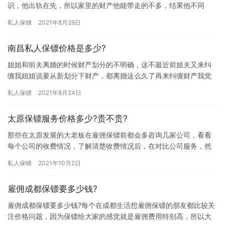
识，他出轨在先，所以家里的财产他能带走的不多，结果他不同
意，还是这钱除非他死了我才能拿走，看他这么偏激担心我受到伤
私人保镖
2021年8月26日
害，所以想…
南昌私人保镖价格是多少?
姐姐和前夫离婚的时候财产划分的不明确，这不最近前姐夫又来纠
缠我姐姐说要从新划分下财产，都离婚这么久了再来纠缠财产我觉
得没必要，那南昌私人保镖价格是多少?下面我们一起来详细的了解
私人保镖
2021年8月24日
下吧…
太原保镖服务价格多少?贵不贵?
那些在太原发展的大老板在雇佣保镖前都会多咨询几家公司，看看
每个公司的收费情况，了解清楚收费情况后，在对比公司服务，然
后从中选择一个性价比高的公司合作，那太原保镖服务价格多少?贵
私人保镖
2021年10月2日
不贵…
雇佣成都保镖要多少钱?
雇佣成都保镖要多少钱?每个在成都生活想雇佣保镖的朋友都比较关
注价格问题，因为保镖给大家的感觉就是雇佣费用特别高，所以大