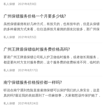
家在雇佣前都想弄清楚雇佣保镖的费用问题，究竟雇佣成都保镖要
私人保镖
2021年8月9日
多少…
广州保镖服务价格一个月要多少钱?
虽然保镖雇佣有好几种方式，有按天的，也有按年的，但是从保镖
的多种雇佣方式来看，往往选择按月雇佣的朋友比较多，那广州保
镖服务价格一个月要多少钱?这样的雇佣方式会不会比较划算呢? 一
私人保镖
2021年9月5日
般…
广州王牌盾保镖临时服务费价格高吗?
要请广州王牌盾保镖公司私人护卫做临时服务，或者做长期服务，
都是要向对方支付服务费的，这个服务费的收费标准不同，临时的
有临时的标准，长期的有长期的标准。那么，广州王牌盾保镖临时
私人保镖
2021年8月17日
服务费…
南宁保镖服务价格报价都一样吗?
听说在南宁遇到危险直接雇佣保镖可以保护我们的人身安全，这是
真的吗?最近我的表姐遇到了一些麻烦事，大家都愁该咋保护她了，
要是保镖可以保护她的安危那就再好不过了，那南宁保镖服务价格
私人保镖
2021年8月24日
报价…