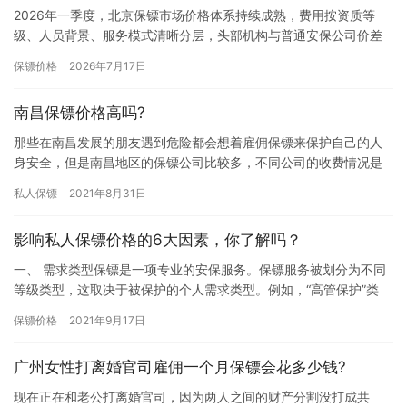
2026年一季度，北京保镖市场价格体系持续成熟，费用按资质等
级、人员背景、服务模式清晰分层，头部机构与普通安保公司价差
显著，长期合作性价比更高。一、高端标杆层：国际认证+特种退役
保镖价格
2026年7月17日
团…
南昌保镖价格高吗?
那些在南昌发展的朋友遇到危险都会想着雇佣保镖来保护自己的人
身安全，但是南昌地区的保镖公司比较多，不同公司的收费情况是
不一样的，有的收费高有的收费低，这让雇主在选择时候比较迷
私人保镖
2021年8月31日
茫，所以…
影响私人保镖价格的6大因素，你了解吗？
一、 需求类型保镖是一项专业的安保服务。保镖服务被划分为不同
等级类型，这取决于被保护的个人需求类型。例如，“高管保护”类
型，是以保护企业高管、政要、和富有家庭等。“名人保护”类型，…
保镖价格
2021年9月17日
广州女性打离婚官司雇佣一个月保镖会花多少钱?
现在正在和老公打离婚官司，因为两人之间的财产分割没打成共