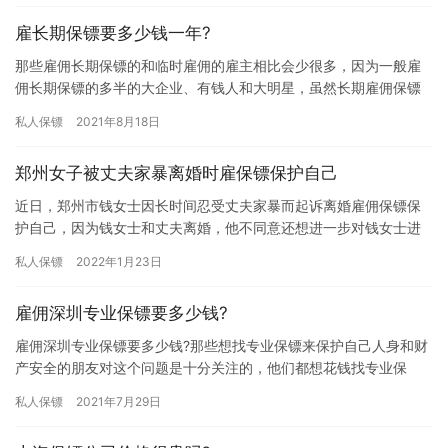
雇长期保镖要多少钱一年?
那些雇佣长期保镖的和临时雇佣的雇主相比会少很多，因为一般雇
佣长期保镖的多半的大企业、有钱人和大明星，虽然长期雇佣保镖
的不多，但长期雇佣的话性价比比较高，那雇长期保镖要多少钱一
私人保镖
2021年8月18日
年?我…
郑州女子被丈夫家暴离婚时雇保镖保护自己
近日，郑州市钱女士因长时间忍受丈夫家暴而起诉离婚雇佣保镖保
护自己，因为钱女士和丈夫离婚，他不同意还想进一步对钱女士进
行控制和家暴，让她打消离婚的念头，钱女士为了保护自己的人身
私人保镖
2022年1月23日
安全想…
雇佣深圳专业保镖要多少钱?
雇佣深圳专业保镖要多少钱?那些想找专业保镖来保护自己人身和财
产安全的朋友对这个问题是十分关注的，他们都想花钱找专业保
镖，因为专业保镖身手都非常好，能更好的保护他们的人身安全，
私人保镖
2021年7月29日
那雇佣…