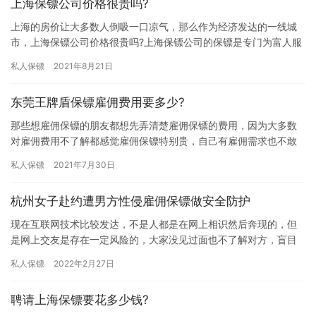
上海保镖公司价格很贵吗?
上海的房价让大多数人倒吸一口凉气，那么作为经济发达的一线城
市，上海保镖公司价格很贵吗?上海保镖公司的保镖是专门为富人服
务的吗?伴随着上海市民生活水平的提高，保镖已为各行各业的客户
私人保镖
2021年8月21日
服…
东莞王牌盾保镖雇佣费用要多少?
那些想雇佣保镖的朋友都想先弄清楚雇佣保镖的费用，因为大多数
对雇佣费用不了解都感觉雇佣保镖特别贵，自己有雇佣需求也不敢
随便雇佣，究竟东莞王牌盾保镖雇佣费用要多少?下面我们一起了解
私人保镖
2021年7月30日
下吧…
杭州女子赴约遭男方性侵雇佣保镖做安全防护
现在互联网技术比较发达，不是人都是在网上相识然后奔现的，但
是网上交友是存在一定风险的，大家没见过面也不了解对方，盲目
见面女方可能会受到伤害，前段时间杭州一名女子赴约遭到男方性
私人保镖
2022年2月27日
侵，随…
聘请上海保镖要花多少钱?