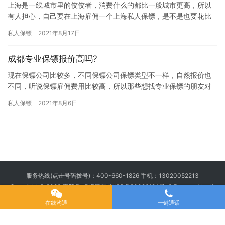
上海是一线城市里的佼佼者，消费什么的都比一般城市更高，所以
有人担心，自己要在上海雇佣一个上海私人保镖，是不是也要花比
其他城市更高的钱?究竟聘请上海保镖要花多少钱?下面我们一起来
私人保镖
2021年8月17日
详细…
成都专业保镖报价高吗?
现在保镖公司比较多，不同保镖公司保镖类型不一样，自然报价也
不同，听说保镖雇佣费用比较高，所以那些想找专业保镖的朋友对
“成都专业保镖报价高吗?”问题比较关注，究竟成都专业保镖报价高
私人保镖
2021年8月6日
吗…
服务热线(点击号码拨号)：
400-660-1826
手机：
13020052213
Copyright © 2020 王牌盾 版权所有
京ICP备20026194号-3
Powered by 北
京王牌盾安全顾问集团有限公司
在线沟通
一键通话