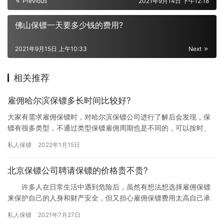
Previous
2021年9月14日 下午12:18
佛山保镖一天要多少钱的费用?
2021年9月15日 上午10:33
Next
相关推荐
雇佣哈尔滨保镖多长时间比较好?
大家有需求雇佣保镖时，对哈尔滨保镖公司进行了解后会发现，保
镖有很多类型，不通过类型保镖雇佣周期也是不同的，可以按时、
按天、按月和按年等这几种方式来雇佣，不同雇佣周期产生的雇佣
私人保镖
2022年1月15日
费用也…
北京保镖公司聘请保镖的价格贵不贵?
许多人在日常生活中遇到危险后，虽然有想法想选择雇佣保镖
来保护自己的人身和财产安全，但又担心雇佣保镖费用太高自己承
担不起，究竟北京保镖公司聘请保镖的价格贵不贵?下面我们一起了
私人保镖
2021年7月27日
解下…